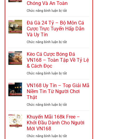
Lừa
Chóng Và An Toàn
Đảo
ở
Chức năng bình luận bị tắt
–
Quên
Sự
Mật
Thật
Đá Gà 24 Tỷ – Bộ Môn Cá
Khẩu
Đằng
Cược Trực Tuyến Hấp Dẫn
–
Sau
Và Uy Tín
Hướng
Tin
ở
Chức năng bình luận bị tắt
Dẫn
Đồn
Đá
Khôi
Tranh
Gà
Phục
Cãi
Kèo Cá Cược Bóng Đá
24
Nhanh
VN168 – Toàn Tập Về Tỷ Lệ
Tỷ
Chóng
& Cách Đọc
–
Và
ở
Chức năng bình luận bị tắt
Bộ
An
Kèo
Môn
Toàn
Cá
Cá
VN168 Uy Tín – Top Giải Mã
Cược
Cược
Niềm Tin Từ Người Chơi
Bóng
Trực
Thật
Đá
Tuyến
ở
Chức năng bình luận bị tắt
VN168
Hấp
VN168
–
Dẫn
Uy
Toàn
Và
Khuyến Mãi 168k Free –
Tín
Tập
Uy
Khởi Đầu Dành Cho Người
–
Về
Tín
Mới VN168
Top
Tỷ
ở
Chức năng bình luận bị tắt
Giải
Lệ