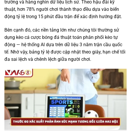
trường và hàng nghìn dữ liệu lịch sử. Theo hậu đài kỹ
thuật, hơn 78% người chơi thành thạo đều dựa vào biến
động tỷ lệ trong 15 phút đầu trận để xác định hướng đặt.
Bên cạnh đó, các nền tảng lớn như chúng tôi thường sử
dụng kèo cá cược bóng đá thuật toán phân phối kèo tự
động — hệ thống AI dựa trên dữ liệu 3 năm trận cầu quốc
tế. Nhờ vậy, bảng tỷ lệ được cập nhật theo giây, hạn chế tối
đa sai lệch và chênh lệch giữa người chơi.