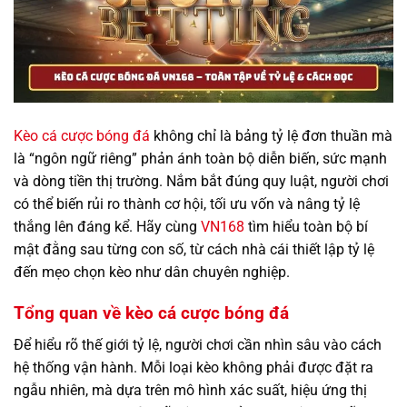
Kèo cá cược bóng đá
không chỉ là bảng tỷ lệ đơn thuần mà
là “ngôn ngữ riêng” phản ánh toàn bộ diễn biến, sức mạnh
và dòng tiền thị trường. Nắm bắt đúng quy luật, người chơi
có thể biến rủi ro thành cơ hội, tối ưu vốn và nâng tỷ lệ
thắng lên đáng kể. Hãy cùng
VN168
tìm hiểu toàn bộ bí
mật đằng sau từng con số, từ cách nhà cái thiết lập tỷ lệ
đến mẹo chọn kèo như dân chuyên nghiệp.
Tổng quan về kèo cá cược bóng đá
Để hiểu rõ thế giới tỷ lệ, người chơi cần nhìn sâu vào cách
hệ thống vận hành. Mỗi loại kèo không phải được đặt ra
ngẫu nhiên, mà dựa trên mô hình xác suất, hiệu ứng thị