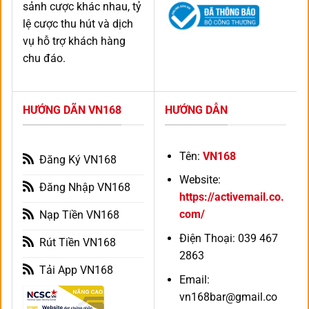
sảnh cược khác nhau, tỷ
lệ cược thu hút và dịch
vụ hỗ trợ khách hàng
chu đáo.
HƯỚNG DÃN VN168
HƯỚNG DẪN
Tên:
VN168
Đăng Ký VN168
Website:
Đăng Nhập VN168
https://activemail.co.
com/
Nạp Tiền VN168
Điện Thoại: 039 467
Rút Tiền VN168
2863
Tải App VN168
Email:
vn168bar@gmail.co