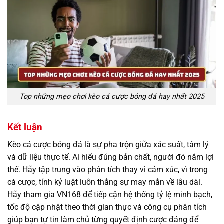
Top những mẹo chơi kèo cá cược bóng đá hay nhất 2025
Kết luận
Kèo cá cược bóng đá là sự pha trộn giữa xác suất, tâm lý
và dữ liệu thực tế. Ai hiểu đúng bản chất, người đó nắm lợi
thế. Hãy tập trung vào phân tích thay vì cảm xúc, vì trong
cá cược, tính kỷ luật luôn thắng sự may mắn về lâu dài.
Hãy tham gia VN168 để tiếp cận hệ thống tỷ lệ minh bạch,
tốc độ cập nhật theo thời gian thực và công cụ phân tích
giúp bạn tự tin làm chủ từng quyết định cược đáng để