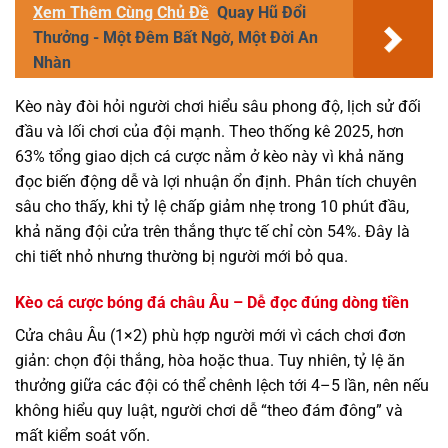
Xem Thêm Cùng Chủ Đề
Quay Hũ Đổi
Thưởng - Một Đêm Bất Ngờ, Một Đời An
Nhàn
Kèo này đòi hỏi người chơi hiểu sâu phong độ, lịch sử đối
đầu và lối chơi của đội mạnh. Theo thống kê 2025, hơn
63% tổng giao dịch cá cược nằm ở kèo này vì khả năng
đọc biến động dễ và lợi nhuận ổn định. Phân tích chuyên
sâu cho thấy, khi tỷ lệ chấp giảm nhẹ trong 10 phút đầu,
khả năng đội cửa trên thắng thực tế chỉ còn 54%. Đây là
chi tiết nhỏ nhưng thường bị người mới bỏ qua.
Kèo cá cược bóng đá châu Âu – Dễ đọc đúng dòng tiền
Cửa châu Âu (1×2) phù hợp người mới vì cách chơi đơn
giản: chọn đội thắng, hòa hoặc thua. Tuy nhiên, tỷ lệ ăn
thưởng giữa các đội có thể chênh lệch tới 4–5 lần, nên nếu
không hiểu quy luật, người chơi dễ “theo đám đông” và
mất kiểm soát vốn.